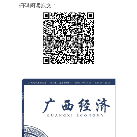
扫码阅读原文：
———————————————————————