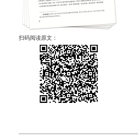
扫码阅读原文：
—————————————————————